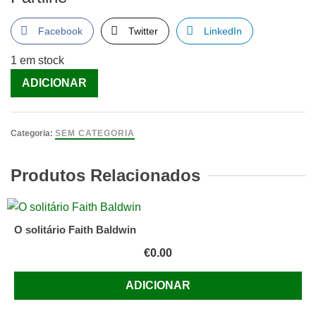
Facebook
Twitter
LinkedIn
1 em stock
Quantidade
ADICIONAR
de
República
Impopular
Categoria:
SEM CATEGORIA
da
China
Produtos Relacionados
[Livro]
O solitário Faith Baldwin
€
0.00
ADICIONAR