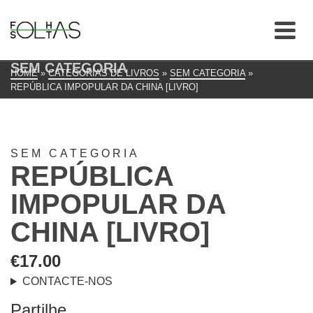
SEM CATEGORIA
HOME
»
CATEGORIAS DE LIVROS
»
SEM CATEGORIA
»
REPÚBLICA IMPOPULAR DA CHINA [LIVRO]
SEM CATEGORIA
REPÚBLICA
IMPOPULAR DA
CHINA [LIVRO]
€
17.00
CONTACTE-NOS
Partilhe