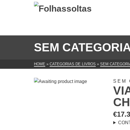
SEM CATEGORI
HOME
»
CATEGORIAS DE LIVROS
»
SEM CATEGORI
SEM 
VI
CH
€
17.
CON