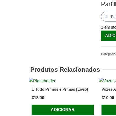
Parti
Fa
1 em st
Quantid
ADIC
de
Viagen
com
Categoria
o
Charley
Produtos Relacionados
[Livro]
É Tudo Primos e Primas [Livro]
Vozes A
€
13.00
€
10.00
ADICIONAR