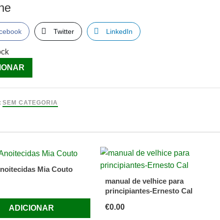
lhe
cebook
Twitter
LinkedIn
ock
ade
IONAR
s
:
SEM CATEGORIA
noitecidas Mia Couto
manual de velhice para
principiantes-Ernesto Cal
€
0.00
ADICIONAR