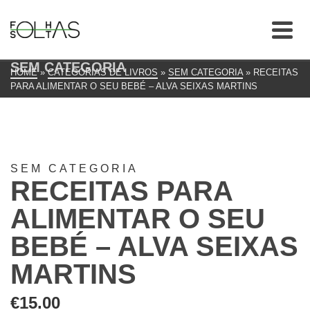
SEM CATEGORIA
HOME
»
CATEGORIAS DE LIVROS
»
SEM CATEGORIA
»
RECEITAS
PARA ALIMENTAR O SEU BEBÉ – ALVA SEIXAS MARTINS
SEM CATEGORIA
RECEITAS PARA
ALIMENTAR O SEU
BEBÉ – ALVA SEIXAS
MARTINS
€
15.00