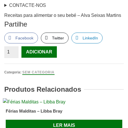
CONTACTE-NOS
Receitas para alimentar o seu bebé – Alva Seixas Martins
Partilhe
Facebook
Twitter
LinkedIn
Quantidade
ADICIONAR
de
Receitas
para
Categoria:
SEM CATEGORIA
alimentar
o
Produtos Relacionados
seu
bebé
–
Férias Malditas – Libba Bray
Alva
Seixas
LER MAIS