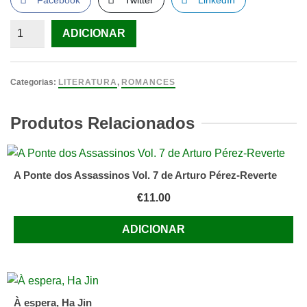
Facebook
Twitter
LinkedIn
Quantidade
ADICIONAR
de
Queria
Ter
Categorias:
LITERATURA
,
ROMANCES
Alguém
à
Produtos Relacionados
Minha
Espera
Num
A Ponte dos Assassinos Vol. 7 de Arturo Pérez-Reverte
Sítio
€
11.00
Qualquer
de
ADICIONAR
Anna
Gavalda
À espera, Ha Jin