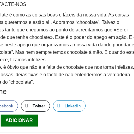
TACTE-NOS
late é como as coisas boas e fáceis da nossa vida. As coisas
ta querermos e estão ali. Adoramos “chocolate”. Talvez o
s tanto que chegamos ao ponto de acreditarmos que «Serei
esde que tenha chocolate». Este é o poder do apego em ação. E 
e neste apego que organizamos a nossa vida dando prioridad
colate”. Mas nem sempre temos chocolate à mão. E quando est
ce, ficamos infelizes.
 é óbvio que não é a falta de chocolate que nos torna infelizes
nossas ideias fixas e o facto de não entendermos a verdadeira
 do “chocolate”.
lhe
cebook
Twitter
LinkedIn
ade
ADICIONAR