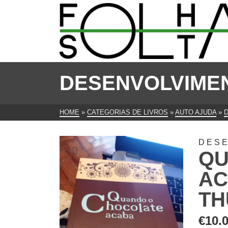
DESENVOLVIME
HOME
»
CATEGORIAS DE LIVROS
»
AUTO AJUDA
»
DES
QU
AC
TH
€
10.