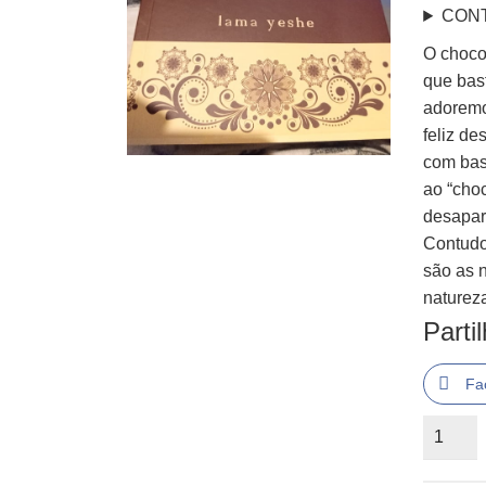
CON
O choco
que bas
adoremo
feliz d
com bas
ao “cho
desapare
Contudo,
são as 
natureza
Parti
Fa
Quantid
de
Quando