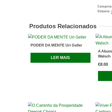
o
Categoria
Chocola
Etiqueta:
Acaba
de
Produtos Relacionados
Lama
Thubte
Yeshe
PODER DA MENTE Uri Geller
A Abund
Walsch
LER MAIS
€
8.00