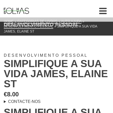
HOME
»
CATEGORIAS DE LIVROS
»
AUTO AJUDA
»
DESENVOLVIMENTO PESSOAL
DESENVOLVIMENTO PESSOAL
»
SIMPLIFIQUE A SUA VIDA
JAMES, ELAINE ST
DESENVOLVIMENTO PESSOAL
SIMPLIFIQUE A SUA
VIDA JAMES, ELAINE
ST
€
8.00
CONTACTE-NOS
SIMPLIFIQUE A SUA