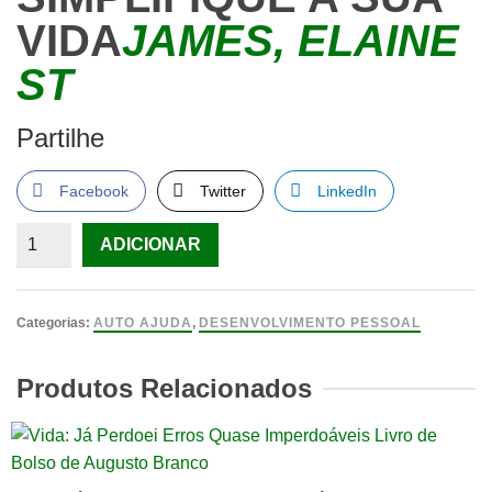
VIDA
JAMES, ELAINE
ST
Partilhe
Facebook
Twitter
LinkedIn
Quantidade
ADICIONAR
de
SIMPLIFIQUE
A
Categorias:
AUTO AJUDA
,
DESENVOLVIMENTO PESSOAL
SUA
VIDA
Produtos Relacionados
JAMES,
ELAINE
ST