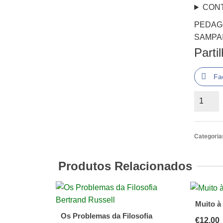
CON
PEDAGO
SAMPA
Parti
Fa
Quantid
de
PEDAG
DA
Categoria
COMUN
*
Produtos Relacionados
Raymo
Ball
Muito à
Os Problemas da Filosofia
€
12.00