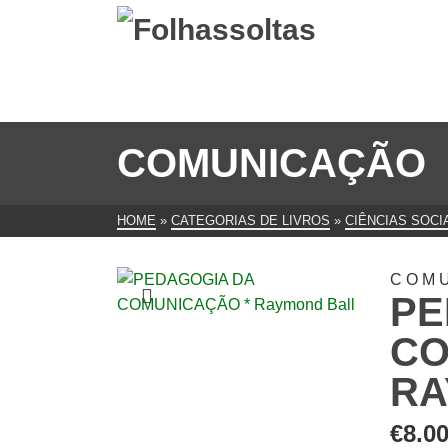
COMUNICAÇÃO
HOME
»
CATEGORIAS DE LIVROS
»
CIÊNCIAS SOCI
COM
PE
CO
RA
€
8.0