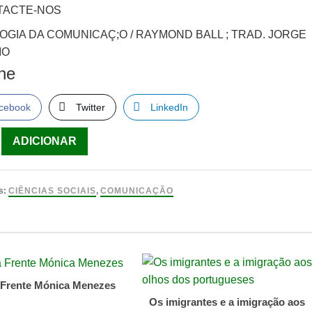
TACTE-NOS
GIA DA COMUNICAÇ;O / RAYMOND BALL ; TRAD. JORGE
IO
lhe
cebook
Twitter
LinkedIn
ade
ADICIONAR
OGIA
s:
CIÊNCIAS SOCIAIS
,
COMUNICAÇÃO
ICAÇÃO
nd
 Frente Mónica Menezes
Os imigrantes e a imigração aos