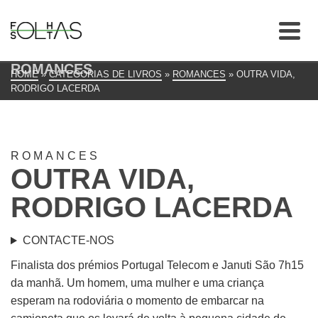
ROMANCES
HOME
»
CATEGORIAS DE LIVROS
»
ROMANCES
»
OUTRA VIDA,
RODRIGO LACERDA
ROMANCES
OUTRA VIDA,
RODRIGO LACERDA
CONTACTE-NOS
Finalista dos prémios Portugal Telecom e Januti São 7h15
da manhã. Um homem, uma mulher e uma criança
esperam na rodoviária o momento de embarcar na