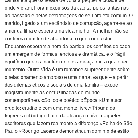
camioneta que os levará de volta à pequena cidade de
onde vieram. Foram expulsos da capital pelos fantasmas
do passado e pelas deformações do seu projeto comum. O
marido, ligado a um escândalo de corrupção, agarra-se ao
amor da filha e espera uma vida melhor. A mulher não se
conforma com ter de abandonar o que conquistou.
Enquanto esperam a hora da partida, os conflitos de cada
um emergem de forma silenciosa e dramática, e o frágil
equilíbrio que os mantém unidos ameaça ruir a qualquer
momento. Outra Vida é um romance surpreendente sobre
o relacionamento amoroso e uma narrativa que – a partir
dos dilemas éticos e sociais de uma família – expõe
magistralmente as encruzilhadas do mundo
contemporâneo. «Sólido e poético.»Época «Um autor
erudito; erudito e com uma mente livre.»Tribuna da
Imprensa «Rodrigo Lacerda alcança o nível daqueles
escritores que fazem realmente a diferença.»Folha de São
Paulo «Rodrigo Lacerda demonstra um domínio de estilo