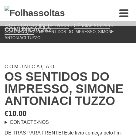
HOME
»
CATEGORIAS DE LIVROS
»
CIÊNCIAS SOCIAIS
»
COMUNICAÇÃO
COMUNICAÇÃO
»
OS SENTIDOS DO IMPRESSO, SIMONE
ANTONIACI TUZZO
COMUNICAÇÃO
OS SENTIDOS DO
IMPRESSO, SIMONE
ANTONIACI TUZZO
€
10.00
CONTACTE-NOS
DE TRÁS PARA FRENTE! Este livro começa pelo fim.