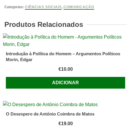
sentidos
Categorias:
CIÊNCIAS SOCIAIS
,
COMUNICAÇÃO
do
impresso,
Produtos Relacionados
Simone
Antoniaci
Tuzzo
Introdução à Política do Homem – Argumentos Políticos
Morin, Edgar
€
10.00
ADICIONAR
O Desespero de António Coimbra de Matos
€
19.00