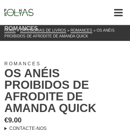
ROMANCES
HOME
»
CATEGORIAS DE LIVROS
»
ROMANCES
»
OS ANÉIS
PROIBIDOS DE AFRODITE DE AMANDA QUICK
ROMANCES
OS ANÉIS
PROIBIDOS DE
AFRODITE DE
AMANDA QUICK
€
9.00
CONTACTE-NOS