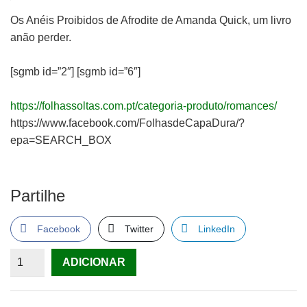
Os Anéis Proibidos de Afrodite de Amanda Quick, um livro
anão perder.
[sgmb id=”2″] [sgmb id=”6″]
https://folhassoltas.com.pt/categoria-produto/romances/
https://www.facebook.com/FolhasdeCapaDura/?
epa=SEARCH_BOX
Partilhe
Facebook
Twitter
LinkedIn
Quantidade
ADICIONAR
de
Os