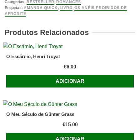
Anéis
Categorias:
BESTSELLER
,
ROMANCES
Proibidos
Etiquetas:
AMANDA QUICK
,
LIVRO
,
OS ANÉIS PROIBIDOS DE
AFRODITE
de
Afrodite
Produtos Relacionados
de
Amanda
Quick
O Escárnio, Henri Troyat
€
6.00
ADICIONAR
O Meu Século de Günter Grass
€
15.00
ADICIONAR