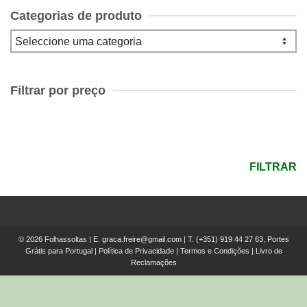
Categorias de produto
Filtrar por preço
Preço
mínimo
Preço
máximo
FILTRAR
© 2026 Folhassoltas | E.
graca.freire@gmail.com
| T.
(+351) 919 44 27 63, Portes
Grátis para Portugal
|
Política de Privacidade
|
Termos e Condições
|
Livro de
Reclamações