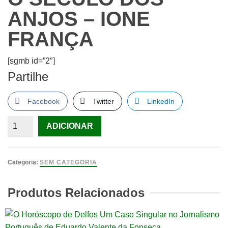
ANJOS – IONE
FRANÇA
[sgmb id=”2″]
Partilhe
Facebook
Twitter
LinkedIn
Quantidade
ADICIONAR
de
O
século
Categoria:
SEM CATEGORIA
dos
anjos
Produtos Relacionados
–
Ione
França