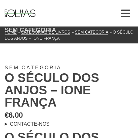
SEM CATEGORIA
HOME
»
CATEGORIAS DE LIVROS
»
SEM CATEGORIA
»
O SÉCULO
DOS ANJOS – IONE FRANÇA
SEM CATEGORIA
O SÉCULO DOS
ANJOS – IONE
FRANÇA
€
6.00
CONTACTE-NOS
O SÉCULO DOS