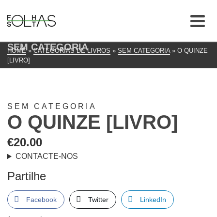
SEM CATEGORIA
HOME
»
CATEGORIAS DE LIVROS
»
SEM CATEGORIA
»
O QUINZE
[LIVRO]
SEM CATEGORIA
O QUINZE [LIVRO]
€
20.00
CONTACTE-NOS
Partilhe
Facebook
Twitter
LinkedIn