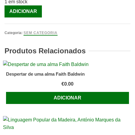
1 em stock
Quantidade
ADICIONAR
de
O
Quinze
Categoria:
SEM CATEGORIA
[Livro]
Produtos Relacionados
Despertar de uma alma Faith Baldwin
€
0.00
ADICIONAR