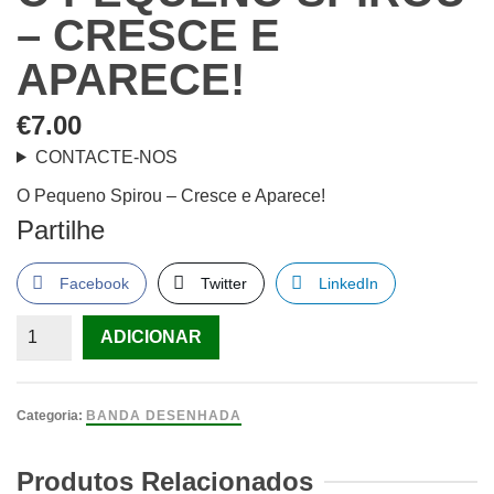
– CRESCE E
APARECE!
€
7.00
CONTACTE-NOS
O Pequeno Spirou – Cresce e Aparece!
Partilhe
Facebook
Twitter
LinkedIn
Quantidade
ADICIONAR
de
O
Pequeno
Categoria:
BANDA DESENHADA
Spirou
-
Produtos Relacionados
Cresce