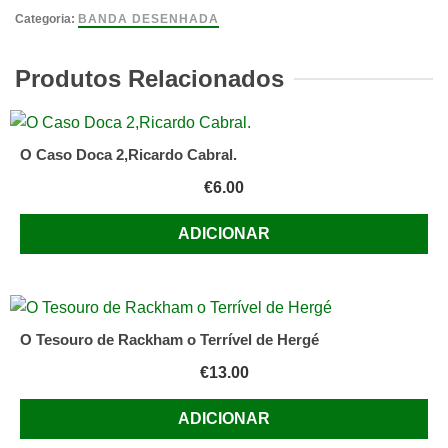
Domínio
Categoria:
BANDA DESENHADA
dos
Deuses
Produtos Relacionados
Albert
Uderzo
e
O Caso Doca 2,Ricardo Cabral.
René
€
6.00
Goscinny
ADICIONAR
O Tesouro de Rackham o Terrível de Hergé
€
13.00
ADICIONAR