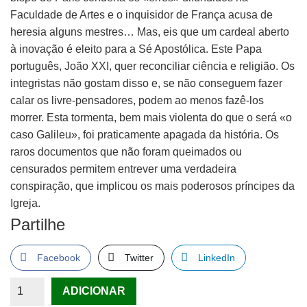
Faculdade de Artes e o inquisidor de França acusa de
heresia alguns mestres… Mas, eis que um cardeal aberto
à inovação é eleito para a Sé Apostólica. Este Papa
português, João XXI, quer reconciliar ciência e religião. Os
integristas não gostam disso e, se não conseguem fazer
calar os livre-pensadores, podem ao menos fazê-los
morrer. Esta tormenta, bem mais violenta do que o será «o
caso Galileu», foi praticamente apagada da história. Os
raros documentos que não foram queimados ou
censurados permitem entrever uma verdadeira
conspiração, que implicou os mais poderosos príncipes da
Igreja.
Partilhe
Facebook
Twitter
LinkedIn
Quantidade
ADICIONAR
de