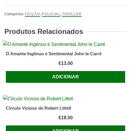
O
Papa,
Categorias:
FICÇÃO
,
POLICIAL
,
THRILLER
o
Bispo
Produtos Relacionados
e
o
Filósofo
O Amante Ingénuo e Sentimental John le Carré
Conspiração
€
13.00
e
morte
ADICIONAR
na
Sorbonne
de
Alexandre
Dorozynski
Círculo Vicioso de Robert Littell
€
18.00