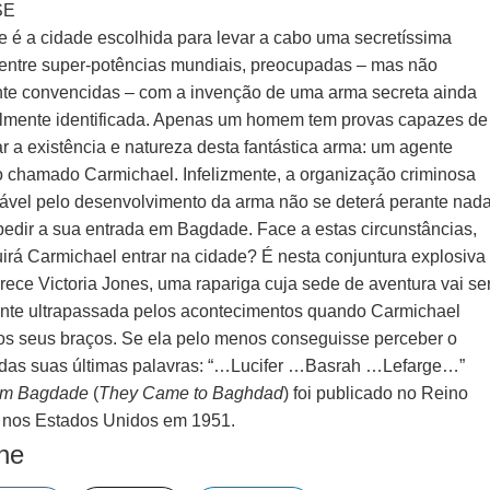
SE
 é a cidade escolhida para levar a cabo uma secretíssima
 entre super-potências mundiais, preocupadas – mas não
nte convencidas – com a invenção de uma arma secreta ainda
almente identificada. Apenas um homem tem provas capazes de
r a existência e natureza desta fantástica arma: um agente
co chamado Carmichael. Infelizmente, a organização criminosa
ável pelo desenvolvimento da arma não se deterá perante nad
pedir a sua entrada em Bagdade. Face a estas circunstâncias,
irá Carmichael entrar na cidade? É nesta conjuntura explosiva
rece Victoria Jones, uma rapariga cuja sede de aventura vai se
nte ultrapassada pelos acontecimentos quando Carmichael
os seus braços. Se ela pelo menos conseguisse perceber o
 das suas últimas palavras: “…Lucifer …Basrah …Lefarge…”
 em Bagdade
(
They Came to Baghdad
) foi publicado no Reino
 nos Estados Unidos em 1951.
lhe