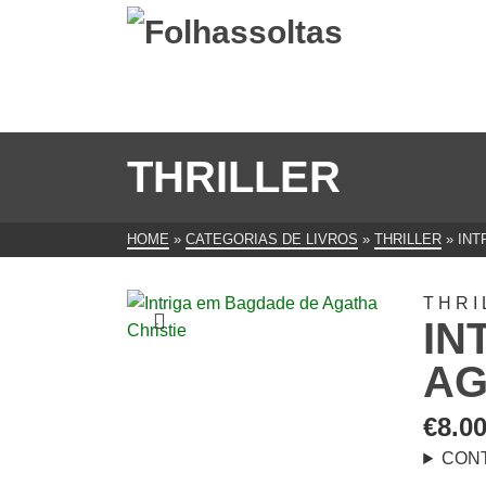
THRILLER
HOME
»
CATEGORIAS DE LIVROS
»
THRILLER
»
INT
THRI
IN
AG
€
8.0
CON