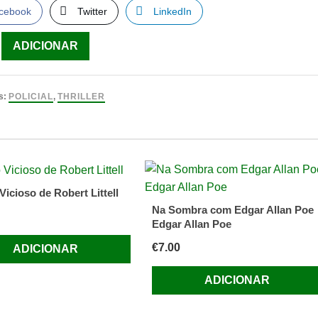
cebook
Twitter
LinkedIn
ade
ADICIONAR
s:
POLICIAL
,
THRILLER
e
Vicioso de Robert Littell
Na Sombra com Edgar Allan Poe
Edgar Allan Poe
€
7.00
ADICIONAR
ADICIONAR