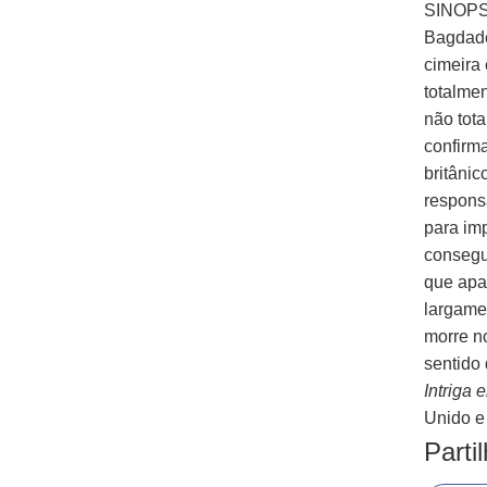
SINOP
Bagdade
cimeira
totalme
não tot
confirma
britâni
respons
para im
consegu
que apa
largame
morre n
sentido
Intriga
Unido e
Parti