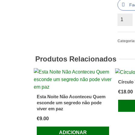
Fa
Quantid
de
Intriga
em
Categoria
Bagdad
de
Produtos Relacionados
Agatha
Christie
Círculo 
€
18.00
Esta Noite Não Aconteceu Quem
esconde um segredo não pode
viver em paz
€
9.00
ADICIONAR