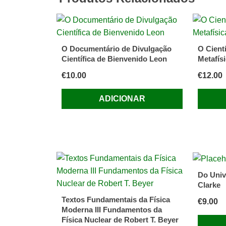
Nova
Física
de
Bernard
O Documentário de Divulgação
O Cient
I.
Científica de Bienvenido Leon
Metafísi
Cohen
€
10.00
€
12.00
ADICIONAR
Do Univ
Clarke
Textos Fundamentais da Física
€
9.00
Moderna III Fundamentos da
Física Nuclear de Robert T. Beyer