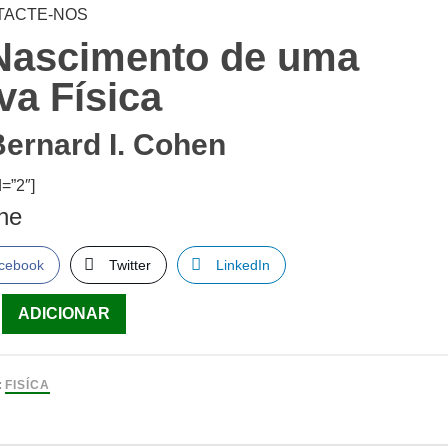
TACTE-NOS
Nascimento de uma
va Física
Bernard I. Cohen
=”2″]
lhe
cebook
Twitter
LinkedIn
ade
ADICIONAR
ento
:
FISÍCA