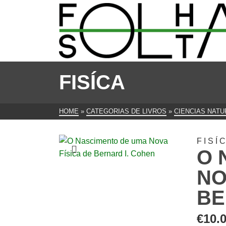
FISÍCA
HOME
»
CATEGORIAS DE LIVROS
»
CIENCIAS NATU
FISÍ
O 
NO
BE
€
10.