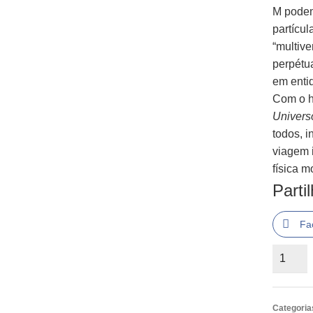
M podem
partícul
“multive
perpétu
em enti
Com o h
Univers
todos, 
viagem 
física 
Parti
Fa
Quantid
de
O
Tecido
Categoria