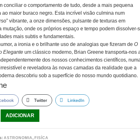
 conciliar o comportamento de tudo, desde a mais pequena
a ao maior buraco negro. Esta incrível visão culmina num
rso” vibrante, a onze dimensões, pulsante de texturas em
a mutação, onde os próprios espaço e tempo podem dissolver-
dades mais subtis e fundamentais.
umor, a ironia e o brilhante uso de analogias que fizeram de
O
o Elegante
um clássico moderno, Brian Greene transporta-nos 
independentemente dos nossos conhecimentos científicos, num
irresistível e reveladora às novas camadas da realidade que a
moderna descobriu sob a superfície do nosso mundo quotidiano.
lhe
cebook
Twitter
LinkedIn
ade
ADICIONAR
s:
ASTRONOMIA
,
FISÍCA