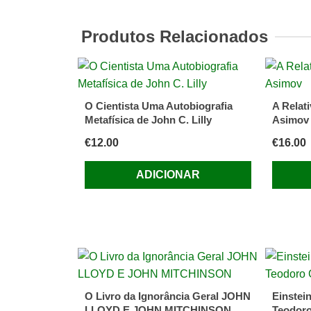
do
Cosmo
Produtos Relacionados
Espaço,
Tempo
e
Textura
O Cientista Uma Autobiografia
A Relati
da
Metafísica de John C. Lilly
Asimov
Realida
€
12.00
€
16.00
de
Brian
ADICIONAR
Greene
O Livro da Ignorância Geral JOHN
Einstein
LLOYD E JOHN MITCHINSON
Teodor