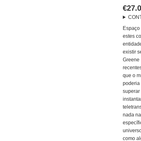
€
27.
CON
Espaço 
estes c
entidad
existir
Greene 
recente
que o m
poderia 
superar
instant
teletra
nada na
específi
univers
como alg