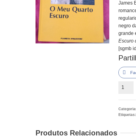
James E
romance
regular
negro d
grande e
Escuro 
[sgmb id
Parti
Fa
Quantid
de
O
Meu
Categoria
Quarto
Etiquetas
Escuro
de
Produtos Relacionados