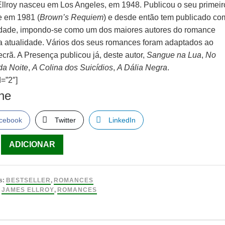
llroy nasceu em Los Angeles, em 1948. Publicou o seu primeir
 em 1981 (
Brown’s Requiem
) e desde então tem publicado co
idade, impondo-se como um dos maiores autores do romance
a atualidade. Vários dos seus romances foram adaptados ao
crã. A Presença publicou já, deste autor,
Sangue na Lua
,
No
da Noite
,
A Colina dos Suicídios
,
A Dália Negra
.
=”2″]
lhe
cebook
Twitter
LinkedIn
ade
ADICIONAR
s:
BESTSELLER
,
ROMANCES
:
JAMES ELLROY
,
ROMANCES