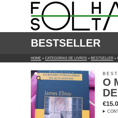
BESTSELLER
HOME
»
CATEGORIAS DE LIVROS
»
BESTSELLER
»
BES
O 
DE
€
15.
CON