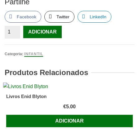
Partilhe
Facebook
Twitter
LinkedIn
Quantidade
ADICIONAR
de
O
Livro
Categoria:
INFANTIL
da
Selva,
Produtos Relacionados
Disney
Livros Enid Blyton
€
5.00
ADICIONAR