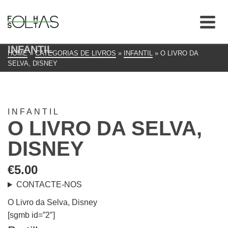
INFANTIL
HOME
»
CATEGORIAS DE LIVROS
»
INFANTIL
»
O LIVRO DA
SELVA, DISNEY
INFANTIL
O LIVRO DA SELVA,
DISNEY
€
5.00
CONTACTE-NOS
O Livro da Selva, Disney
[sgmb id=”2″]