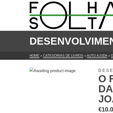
DESENVOLVIME
HOME
»
CATEGORIAS DE LIVROS
»
AUTO AJUDA
»
DES
O 
DA
JO
€
10.