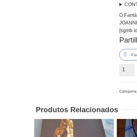
CON
O Fantá
JOANN
[sgmb id
Parti
Fa
Quantid
de
O
Fantást
Categoria
Mundo
da
Produtos Relacionados
Reenca
JOANN
ESNER