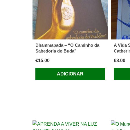
Dhammapada – “O Caminho da
A Vida 
Sabedoria do Buda”
Catherin
€
15.00
€
8.00
ADICIONAR