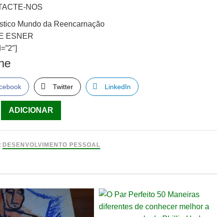
TACTE-NOS
stico Mundo da Reencarnação
E ESNER
=”2″]
lhe
cebook
Twitter
LinkedIn
ade
ADICIONAR
ico
:
DESENVOLVIMENTO PESSOAL
rnação
E