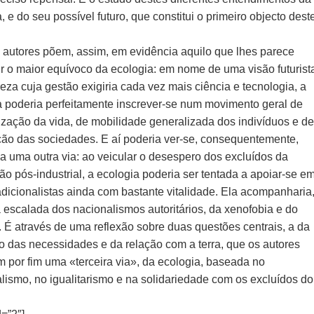
, e do seu possível futuro, que constitui o primeiro objecto dest
 autores põem, assim, em evidência aquilo que lhes parece
ir o maior equívoco da ecologia: em nome de uma visão futurist
eza cuja gestão exigiria cada vez mais ciência e tecnologia, a
a poderia perfeitamente inscrever-se num movimento geral de
alização da vida, de mobilidade generalizada dos indivíduos e d
ção das sociedades. E aí poderia ver-se, consequentemente,
da uma outra via: ao veicular o desespero dos excluídos da
ção pós-industrial, a ecologia poderia ser tentada a apoiar-se e
adicionalistas ainda com bastante vitalidade. Ela acompanharia
 escalada dos nacionalismos autoritários, da xenofobia e do
. É através de uma reflexão sobre duas questões centrais, a da
ão das necessidades e da relação com a terra, que os autores
m por fim uma «terceira via», da ecologia, baseada no
alismo, no igualitarismo e na solidariedade com os excluídos do
.