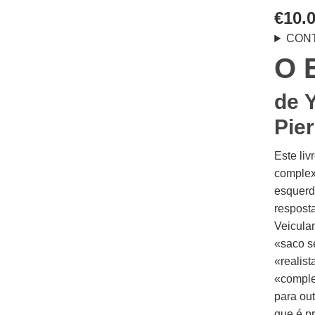
€
10.
CON
O 
de
Pie
Este liv
complex
esquerd
resposta
Veiculan
«saco s
«realist
«comple
para out
que é p