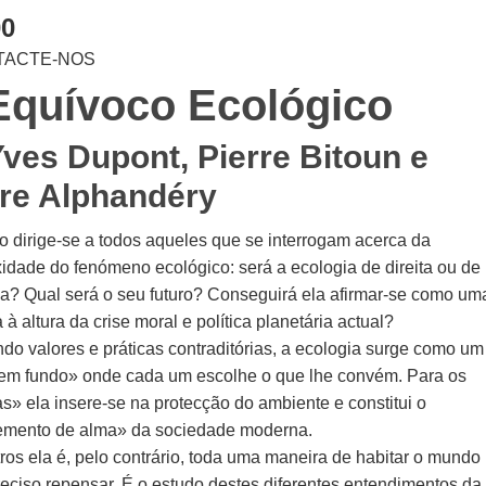
00
TACTE-NOS
Equívoco Ecológico
Yves Dupont,
Pierre Bitoun e
rre Alphandéry
ro dirige-se a todos aqueles que se interrogam acerca da
idade do fenómeno ecológico: será a ecologia de direita ou de
a? Qual será o seu futuro? Conseguirá ela afirmar-se como um
 à altura da crise moral e política planetária actual?
do valores e práticas contraditórias, a ecologia surge como um
em fundo» onde cada um escolhe o que lhe convém. Para os
as» ela insere-se na protecção do ambiente e constitui o
mento de alma» da sociedade moderna.
ros ela é, pelo contrário, toda uma maneira de habitar o mundo
reciso repensar. É o estudo destes diferentes entendimentos da