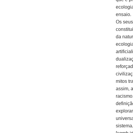
ecologia
ensaio.
Os seus
constitu
da natur
ecologi
artifici
dualiza
reforça
civiliza
mitos tr
assim, a
racismo
definiç
explora
univers
sistema