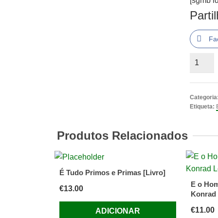
[sgmb id
Parti
Fa
Quantid
de
O
Equívoc
Categoria
Ecológi
Etiqueta:
de
Yves
Produtos Relacionados
Dupont,
Pierre
Bitoun
É Tudo Primos e Primas [Livro]
e
E o Ho
€
13.00
Pierre
Konrad
Alphand
€
11.00
ADICIONAR