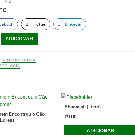
=”2″]
lhe
cebook
Twitter
LinkedIn
ade
ADICIONAR
o
:
SEM CATEGORIA
co
ECOLOGIA
Bhagavati [Livro]
mem Encontrou o Cão
€
9.00
 Lorenz
éry
ADICIONAR