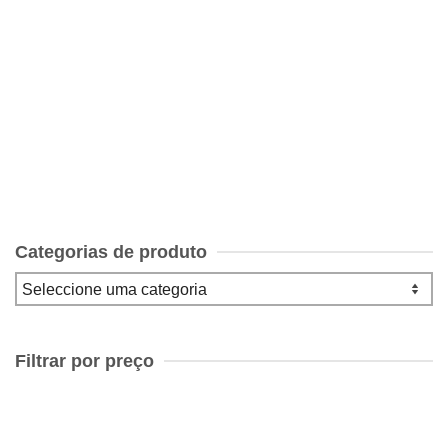
História da Ecologia de Jean – Paul Deléage
€
14.00
Categorias de produto
Filtrar por preço
Preço
mínimo
Preço