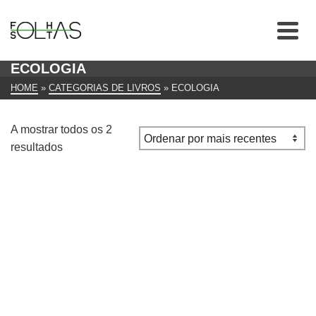
ECOLOGIA
HOME
»
CATEGORIAS DE LIVROS
»
ECOLOGIA
A mostrar todos os 2
Ordenado
resultados
por
mais
recentes
O Equívoco Ecológico de Yves Dupont, Pierre Bitoun e
Pierre Alphandéry
€
10.00