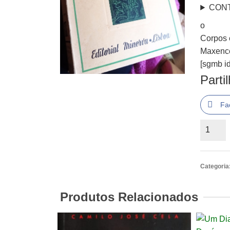
CON
o
Corpos 
Maxenc
[sgmb id
Parti
Fa
Quantid
de
o
Corpos
Categoria
e
Almas
Produtos Relacionados
Maxenc
Van
Der