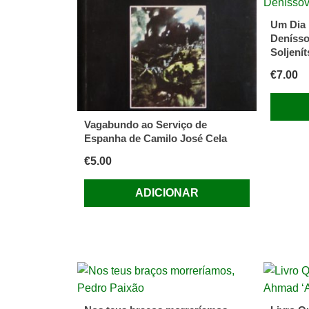
Meersc
Um Dia 
Denísso
Soljenít
€
7.00
Vagabundo ao Serviço de
Espanha de Camilo José Cela
€
5.00
ADICIONAR