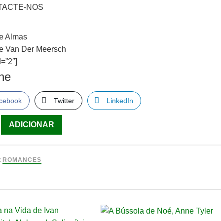
TACTE-NOS
e Almas
e Van Der Meersch
=”2″]
lhe
cebook
Twitter
LinkedIn
ade
ADICIONAR
:
ROMANCES
e