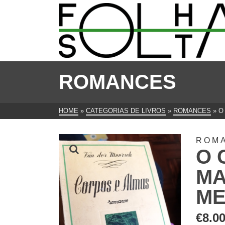
ROMANCES
HOME
»
CATEGORIAS DE LIVROS
»
ROMANCES
»
O
ROM
O 
MA
ME
€
8.0