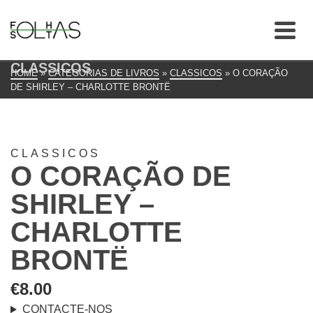
CLASSICOS
HOME
»
CATEGORIAS DE LIVROS
»
CLASSICOS
»
O CORAÇÃO
DE SHIRLEY – CHARLOTTE BRONTË
CLASSICOS
O CORAÇÃO DE
SHIRLEY –
CHARLOTTE
BRONTË
€
8.00
CONTACTE-NOS