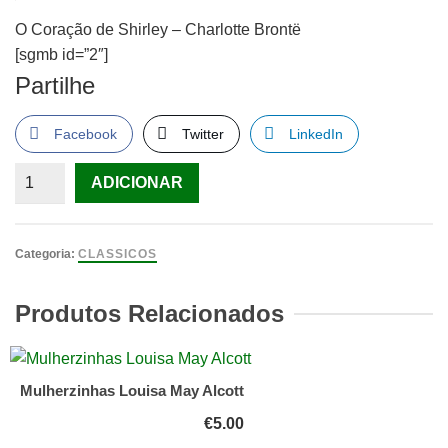
O Coração de Shirley – Charlotte Brontë
[sgmb id=”2″]
Partilhe
Facebook
Twitter
LinkedIn
Quantidade
ADICIONAR
de
O
Coração
Categoria:
CLASSICOS
de
Shirley
Produtos Relacionados
–
Charlotte
Brontë
Mulherzinhas Louisa May Alcott
€
5.00