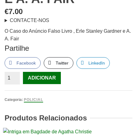
€
7.00
CONTACTE-NOS
O Caso do Anúncio Falso Livro , Erle Stanley Gardner e A.
A. Fair
Partilhe
Facebook
Twitter
LinkedIn
Quantidade
ADICIONAR
de
O
Caso
Categoria:
POLICIAL
do
Anúncio
Produtos Relacionados
Falso
Livro
,