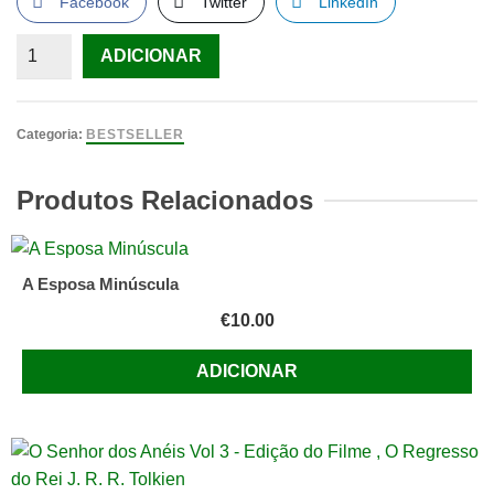
Facebook
Twitter
LinkedIn
Quantidade
ADICIONAR
de
O
Arquipélago
Categoria:
BESTSELLER
Gulag
de
Produtos Relacionados
Aleksandr
Soljenítsin,
I
A Esposa Minúscula
Volume
€
10.00
ADICIONAR