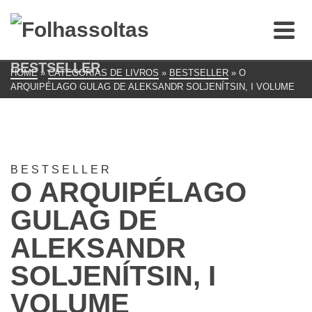
BESTSELLER
HOME
»
CATEGORIAS DE LIVROS
»
BESTSELLER
»
O
ARQUIPÉLAGO GULAG DE ALEKSANDR SOLJENÍTSIN, I VOLUME
BESTSELLER
O ARQUIPÉLAGO
GULAG DE
ALEKSANDR
SOLJENÍTSIN, I
VOLUME