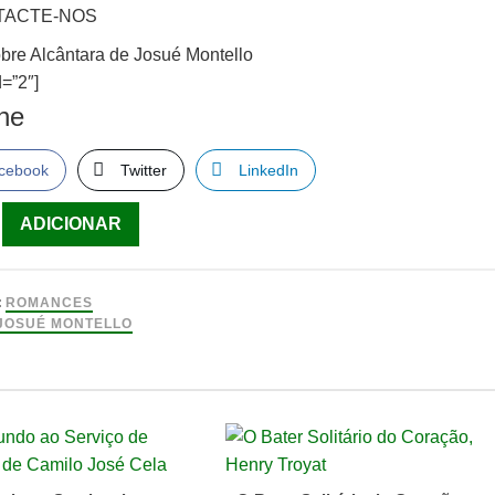
TACTE-NOS
obre Alcântara de Josué Montello
=”2″]
lhe
cebook
Twitter
LinkedIn
ade
ADICIONAR
:
ROMANCES
ra
JOSUÉ MONTELLO
o