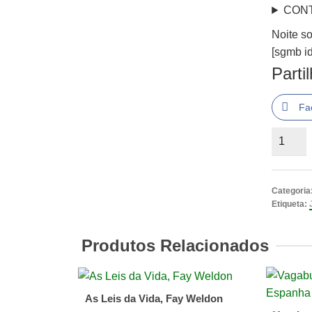
CON
Noite s
[sgmb id
Parti
Fa
Quantid
de
Noite
sobre
Categoria
Alcânta
Etiqueta:
de
Josué
Produtos Relacionados
Montell
As Leis da Vida, Fay Weldon