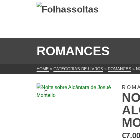
ROMANCES
HOME
»
CATEGORIAS DE LIVROS
»
ROMANCES
»
N
ROM
NO
AL
MO
€
7.0