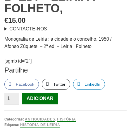
FOLHETO,
€
15.00
CONTACTE-NOS
Monografia de Leiria : a cidade e o concelho, 1950 /
Afonso Zúquete. – 2ª ed. – Leiria : Folheto
[sgmb id=”2″]
Partilhe
Facebook
Twitter
LinkedIn
Quantidade
ADICIONAR
de
Monografia
de
Categorias:
ANTIGUIDADES
,
HISTÓRIA
Leiria
Etiqueta:
HISTORIA DE LEIRIA