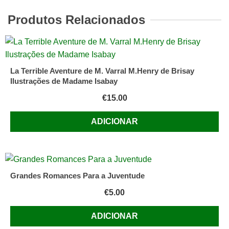
:
a
Produtos Relacionados
cidade
e
o
concelho,
La Terrible Aventure de M. Varral M.Henry de Brisay
1950
Ilustrações de Madame Isabay
/
€
15.00
Afonso
Zúquete.
ADICIONAR
-
2ª
ed.
-
Grandes Romances Para a Juventude
Leiria
€
5.00
:
Folheto,
ADICIONAR