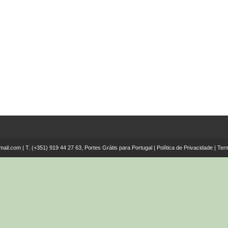
mail.com
| T.
(+351) 919 44 27 63, Portes Grátis para Portugal
|
Política de Privacidade
|
Ter