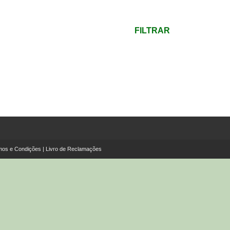
mínimo
Preço
máximo
FILTRAR
mos e Condições
|
Livro de Reclamações