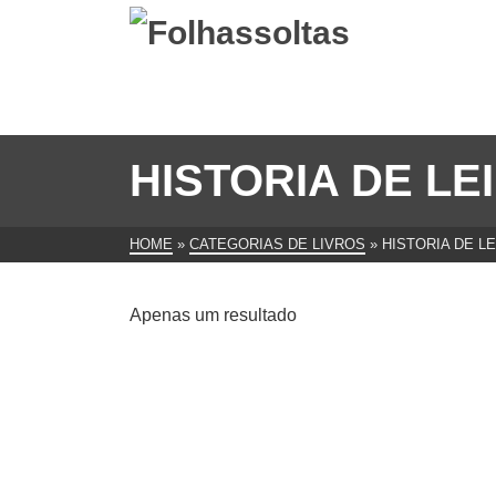
HISTORIA DE LE
HOME
»
CATEGORIAS DE LIVROS
»
HISTORIA DE LE
Apenas um resultado
Monografia de Leiria : a cidade e
o concelho, 1950 / Afonso