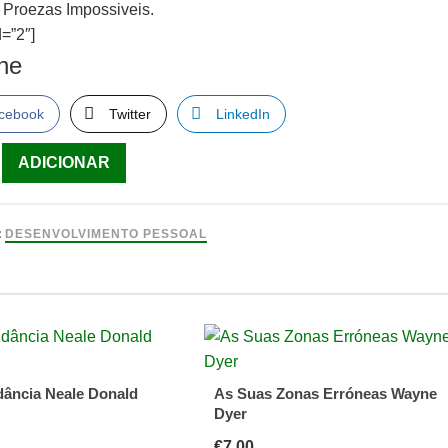
s Proezas Impossiveis.
=”2″]
lhe
cebook
Twitter
LinkedIn
ade
ADICIONAR
:
DESENVOLVIMENTO PESSOAL
s
eis.
ância Neale Donald
As Suas Zonas Erróneas Wayne
Dyer
€
7.00