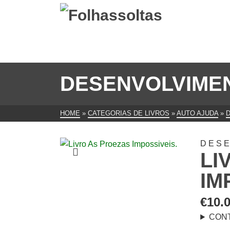
DESENVOLVIME
HOME
»
CATEGORIAS DE LIVROS
»
AUTO AJUDA
»
DES
LI
IM
€
10.
CON