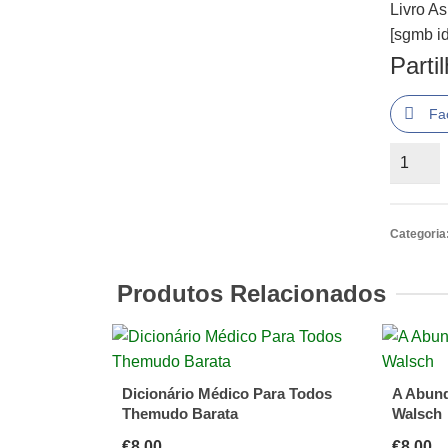
Livro A
[sgmb id
Parti
Fa
Quantid
de
Livro
As
Categoria
Proeza
Impossiv
Produtos Relacionados
Dicionário Médico Para Todos
A Abund
Themudo Barata
Walsch
€
8.00
€
8.00