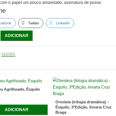
á com o papel um pouco amarelado, assinatura de posse.
lhe
cebook
Twitter
LinkedIn
ade
ADICIONAR
:
TEATRO
NE
AU
u Agrilhoado, Ésquilo
Oresteia (trilogia dramática) –
Ésquilo, 3ªEdição, livraria Cruz
ADICIONAR
Braga