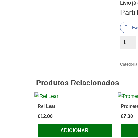
Livro j
Parti
Fa
Quantid
de
LA
VOIX
Categoria
HUMAI
COCTE
Produtos Relacionados
JEAN,
1969
Rei Lear
Promete
€
12.00
€
7.00
ADICIONAR