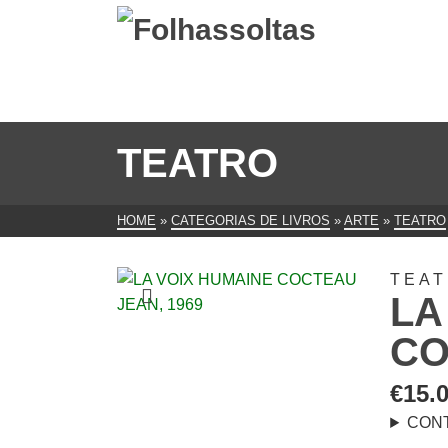
TEATRO
HOME
»
CATEGORIAS DE LIVROS
»
ARTE
»
TEATRO
TEA
LA
CO
€
15.
CON