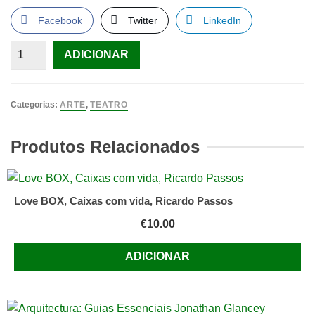
Facebook
Twitter
LinkedIn
Quantidade
ADICIONAR
de
As
Nuvens,
Categorias:
ARTE
,
TEATRO
Aristófanes
Produtos Relacionados
Love BOX, Caixas com vida, Ricardo Passos
€
10.00
ADICIONAR