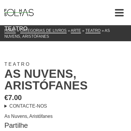
TEATRO
HOME
»
CATEGORIAS DE LIVROS
»
ARTE
»
TEATRO
»
AS
NUVENS, ARISTÓFANES
TEATRO
AS NUVENS,
ARISTÓFANES
€
7.00
CONTACTE-NOS
As Nuvens, Aristófanes
Partilhe