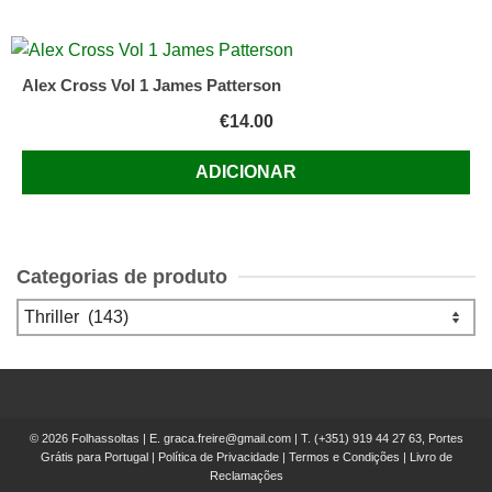
Alex Cross Vol 1 James Patterson
€
14.00
ADICIONAR
Categorias de produto
© 2026 Folhassoltas | E.
graca.freire@gmail.com
| T.
(+351) 919 44 27 63, Portes
Grátis para Portugal
|
Política de Privacidade
|
Termos e Condições
|
Livro de
Reclamações