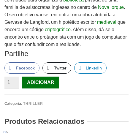
família de aristocratas ingleses no centro de
Nova Iorque
.
O seu objetivo vai ser encontrar uma obra atribuída a
Gervase de Langford, um hipotético escritor
medieval
que
encerra um código
criptográfico
. Além disso, dá-se o
encontro entre o protagonista com um jogo de computador
que o faz confundir com a realidade.
Partilhe
Facebook
Twitter
LinkedIn
Quantidade
ADICIONAR
de
Codex
Lev
Categoria:
THRILLER
Grossman
Produtos Relacionados