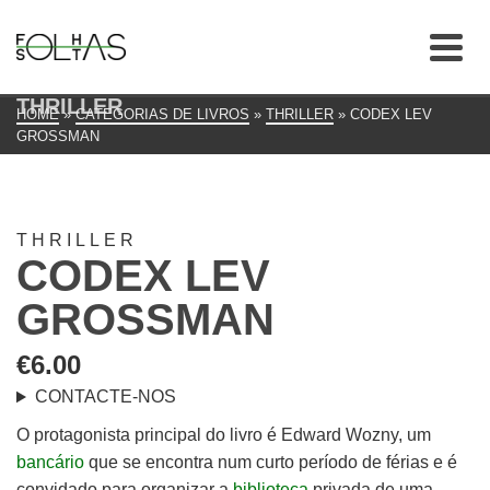
THRILLER
HOME
»
CATEGORIAS DE LIVROS
»
THRILLER
»
CODEX LEV
GROSSMAN
THRILLER
CODEX LEV
GROSSMAN
€
6.00
CONTACTE-NOS
O protagonista principal do livro é Edward Wozny, um
bancário
que se encontra num curto período de férias e é
convidado para organizar a
biblioteca
privada de uma