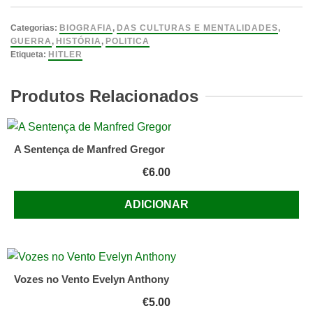
Hitler:
uma
Categorias:
BIOGRAFIA
,
DAS CULTURAS E MENTALIDADES
,
Cronologia
GUERRA
,
HISTÓRIA
,
POLITICA
Etiqueta:
HITLER
Da
Sua
Produtos Relacionados
Vida
E
Obra
(a
A Sentença de Manfred Gregor
série
€
6.00
Macmillan
cronologia
ADICIONAR
Vozes no Vento Evelyn Anthony
€
5.00