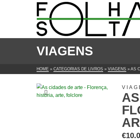
VIAGENS
HOME
»
CATEGORIAS DE LIVROS
»
VIAGENS
»
AS 
VIAG
AS
FL
AR
€
10.