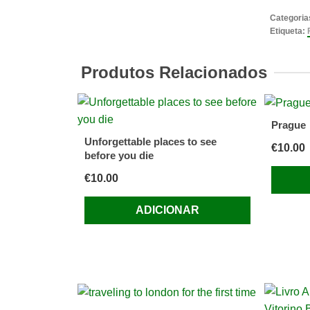
cidades
Categoria
de
Etiqueta:
arte
-
Produtos Relacionados
Florenç
história,
arte,
Prague
folclore
Unforgettable places to see
€
10.00
before you die
€
10.00
ADICIONAR