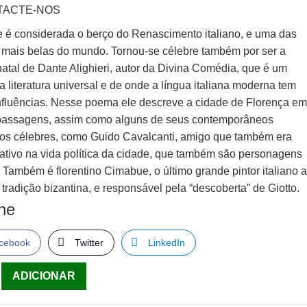
TACTE-NOS
e é considerada o berço do Renascimento italiano, e uma das
 mais belas do mundo.
Tornou-se célebre também por ser a
atal de Dante Alighieri, autor da Divina Comédia
, que é um
 literatura universal e de onde a língua italiana moderna tem
influências. Nesse poema ele descreve a cidade de Florença e
passagens, assim como alguns de seus contemporâneos
inos célebres, como Guido Cavalcanti, amigo que também era
 ativo na vida política da cidade, que também são personagens
 Também é florentino Cimabue, o último grande pintor italiano 
 tradição bizantina, e responsável pela “descoberta” de Giotto.
lhe
cebook
Twitter
LinkedIn
ade
ADICIONAR