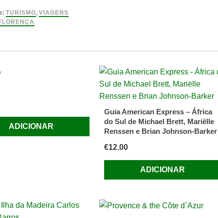
s:
TURISMO
,
VIAGENS
FLORENÇA
a,
Guia American Express – África
do Sul de Michael Brett, Mariëlle
ADICIONAR
Renssen e Brian Johnson-Barker
€
12.00
ADICIONAR