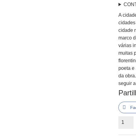
CON
A cidad
cidades
cidade n
marco da
várias 
muitas 
florent
poeta e
da obra.
seguir a
Parti
Fa
Quantid
de
As