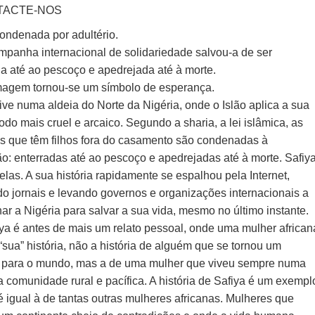
TACTE-NOS
condenada por adultério.
panha internacional de solidariedade salvou-a de ser
da até ao pescoço e apedrejada até à morte.
magem tornou-se um símbolo de esperança.
ive numa aldeia do Norte da Nigéria, onde o Islão aplica a sua
odo mais cruel e arcaico. Segundo a sharia, a lei islâmica, as
s que têm filhos fora do casamento são condenadas à
ão: enterradas até ao pescoço e apedrejadas até à morte. Safiy
las. A sua história rapidamente se espalhou pela Internet,
o jornais e levando governos e organizações internacionais a
ar a Nigéria para salvar a sua vida, mesmo no último instante.
iya é antes de mais um relato pessoal, onde uma mulher african
“sua” história, não a história de alguém que se tornou um
 para o mundo, mas a de uma mulher que viveu sempre numa
 comunidade rural e pacífica. A história de Safiya é um exempl
 igual à de tantas outras mulheres africanas. Mulheres que