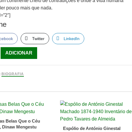
um continente cheio de contradições e onde a vida humana
ler pouco mais que nada.
=”2″]
lhe
cebook
Twitter
LinkedIn
ade
ADICIONAR
:
BIOGRAFIA
i
as Belas Que o Céu
e
, Dinaw Mengestu
Espólio de António Ginestal