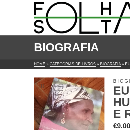
BIOGRAFIA
HOME
»
CATEGORIAS DE LIVROS
»
BIOGRAFIA
»
EU
BIOG
EU
HU
E 
€
9.0