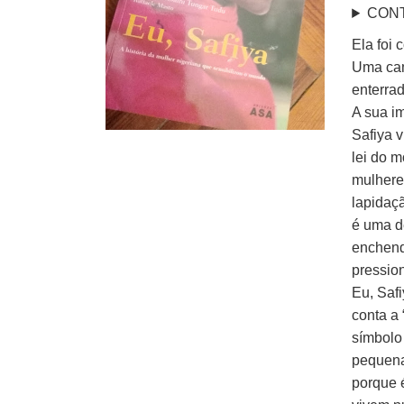
CON
Ela foi 
Uma cam
enterra
A sua i
Safiya v
lei do m
mulhere
lapidaç
é uma de
enchend
pression
Eu, Saf
conta a 
símbolo
pequena
porque é