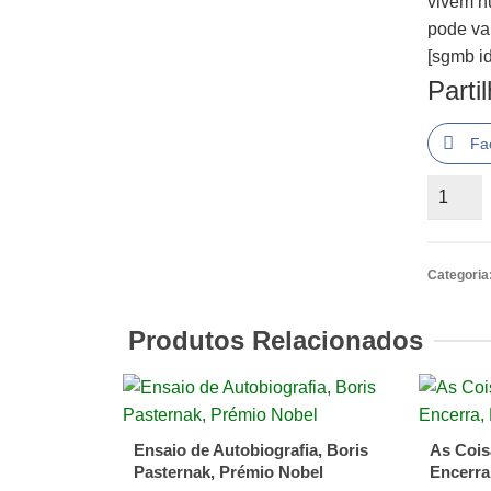
vivem n
pode va
[sgmb id
Parti
Fa
Quantid
de
Eu,
Safiya
Categoria
de
Safiya
Produtos Relacionados
Hussain
Tungar
Tudu
e
Ensaio de Autobiografia, Boris
As Cois
Raffael
Pasternak, Prémio Nobel
Encerra
Masto