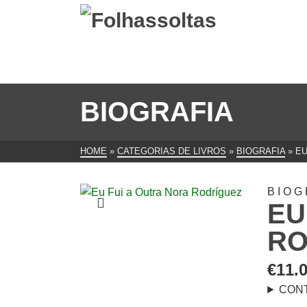
BIOGRAFIA
HOME
»
CATEGORIAS DE LIVROS
»
BIOGRAFIA
»
EU
BIOG
EU
RO
€
11.
CON