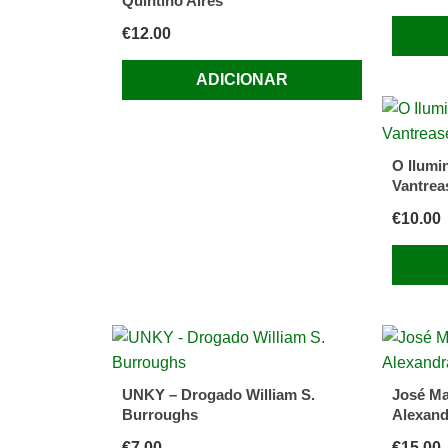
Quintino Aires
€
12.00
ADICIONAR
O Ilumi
Vantrea
€
10.00
UNKY – Drogado William S.
José Ma
Burroughs
Alexand
€
7.00
€
15.00