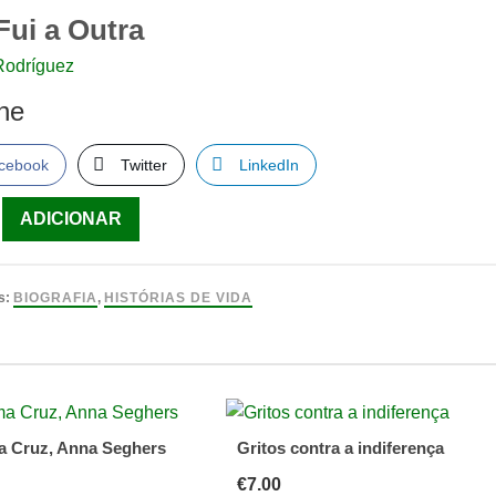
Fui a Outra
Rodríguez
lhe
cebook
Twitter
LinkedIn
ade
ADICIONAR
s:
BIOGRAFIA
,
HISTÓRIAS DE VIDA
ez
a Cruz, Anna Seghers
Gritos contra a indiferença
€
7.00