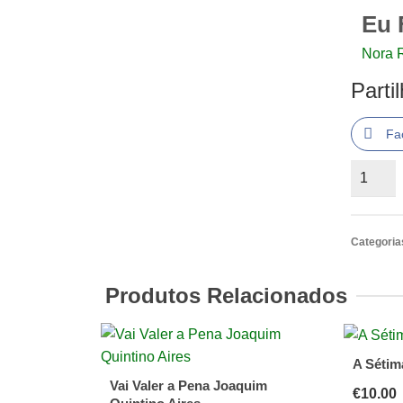
Eu 
Nora 
Parti
Fa
Quantid
de
Eu
Fui
Categoria
a
Outra
Produtos Relacionados
Nora
Rodrígu
A Sétim
Vai Valer a Pena Joaquim
€
10.00