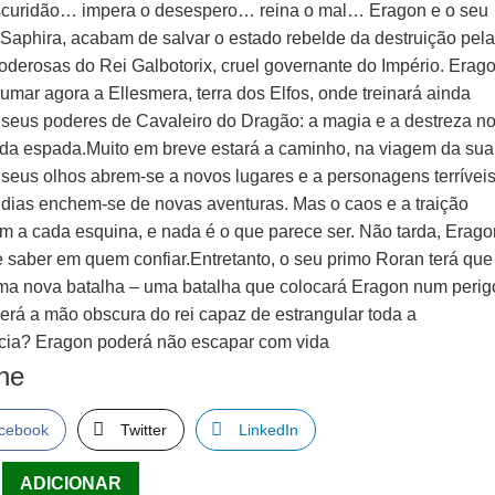
scuridão… impera o desespero… reina o mal… Eragon e o seu
 Saphira, acabam de salvar o estado rebelde da destruição pel
poderosas do Rei Galbotorix, cruel governante do Império. Erag
umar agora a Ellesmera, terra dos Elfos, onde treinará ainda
 seus poderes de Cavaleiro do Dragão: a magia e a destreza n
da espada.Muito em breve estará a caminho, na viagem da sua
 seus olhos abrem-se a novos lugares e a personagens terríveis
 dias enchem-se de novas aventuras. Mas o caos e a traição
am a cada esquina, e nada é o que parece ser. Não tarda, Erago
e saber em quem confiar.Entretanto, o seu primo Roran terá que
uma nova batalha – uma batalha que colocará Eragon num perig
Será a mão obscura do rei capaz de estrangular toda a
ncia? Eragon poderá não escapar com vida
lhe
cebook
Twitter
LinkedIn
ade
ADICIONAR