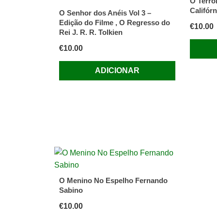
O Terror
Califórn
O Senhor dos Anéis Vol 3 –
Edição do Filme , O Regresso do
€
10.00
Rei J. R. R. Tolkien
€
10.00
ADICIONAR
O Menino No Espelho Fernando
Sabino
€
10.00