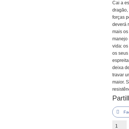
Cai a e
dragão,
forças 
deverá r
mais os
manejo 
vida: os
os seus
espreit
deixa d
travar 
maior. 
resistê
Parti
Fa
Quantid