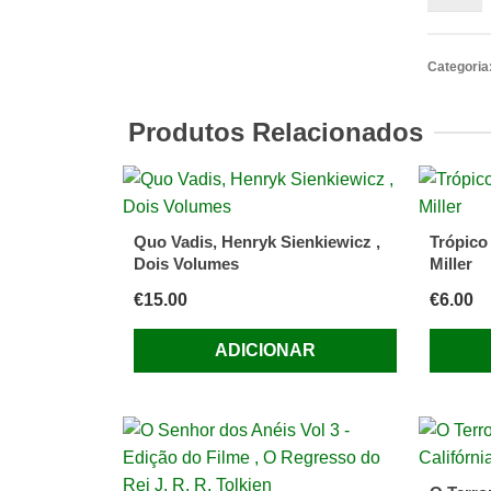
de
Eldest
Christo
Categoria
Paolini
Produtos Relacionados
Quo Vadis, Henryk Sienkiewicz ,
Trópico
Dois Volumes
Miller
€
15.00
€
6.00
ADICIONAR