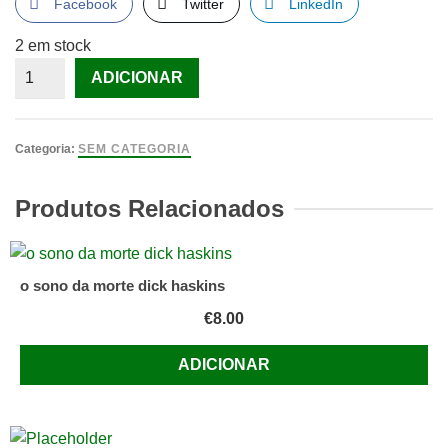
Facebook
Twitter
LinkedIn
2 em stock
Quantidade
ADICIONAR
de
DIETA
SAUDAVEL
Categoria:
SEM CATEGORIA
[Livro]
Produtos Relacionados
o sono da morte dick haskins
€
8.00
ADICIONAR