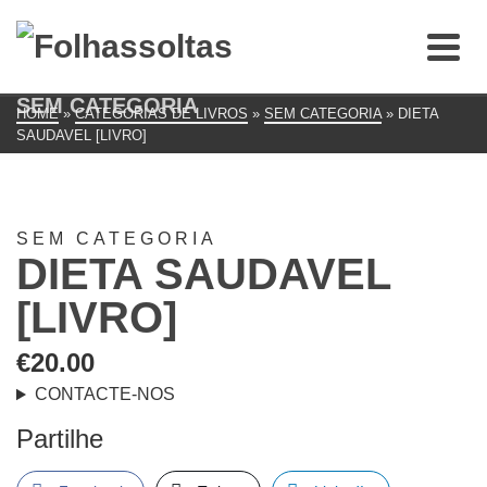
SEM CATEGORIA
HOME
»
CATEGORIAS DE LIVROS
»
SEM CATEGORIA
»
DIETA
SAUDAVEL [LIVRO]
SEM CATEGORIA
DIETA SAUDAVEL
[LIVRO]
€
20.00
CONTACTE-NOS
Partilhe