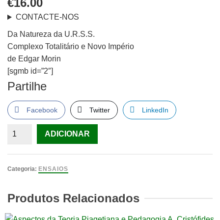
€
16.00
CONTACTE-NOS
Da Natureza da U.R.S.S.
Complexo Totalitário e Novo Império
de Edgar Morin
[sgmb id=”2″]
Partilhe
Facebook
Twitter
LinkedIn
Quantidade
ADICIONAR
de
Da
Natureza
Categoria:
ENSAIOS
da
U.R.S.S.
Produtos Relacionados
Complexo
Totalitário