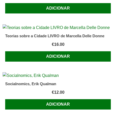
País
ADICIONAR
Gustavo
Cardoso
(Autor)
João
Teorias sobre a Cidade LIVRO de Marcella Delle Donne
Caraça
€
16.00
(Autor)
Lançado
ADICIONAR
em
setembro
de
2010
Socialnomics, Erik Qualman
Edição
em
€
12.00
Português
ADICIONAR