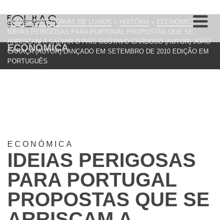
HOME
»
CATEGORIAS DE LIVROS
»
HISTÓRIA
»
ECONÓMICA
»
IDEIAS PERIGOSAS PARA PORTUGAL PROPOSTAS QUE SE
ARRISCAM A SALVAR O PAÍS GUSTAVO CARDOSO (AUTOR) JOÃO
ECONÓMICA
CARAÇA (AUTOR) LANÇADO EM SETEMBRO DE 2010 EDIÇÃO EM
PORTUGUÊS
ECONÓMICA
IDEIAS PERIGOSAS
PARA PORTUGAL
PROPOSTAS QUE SE
ARRISCAM A