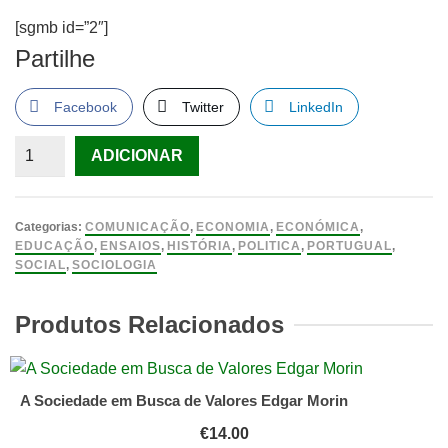
[sgmb id=”2″]
Partilhe
Facebook
Twitter
LinkedIn
Quantidade
ADICIONAR
de
Ideias
Perigosas
Categorias:
COMUNICAÇÃO
,
ECONOMIA
,
ECONÓMICA
,
Para
EDUCAÇÃO
,
ENSAIOS
,
HISTÓRIA
,
POLITICA
,
PORTUGUAL
,
SOCIAL
,
SOCIOLOGIA
Portugal
Propostas
Produtos Relacionados
que
se
Arriscam
a
A Sociedade em Busca de Valores Edgar Morin
Salvar
€
14.00
o