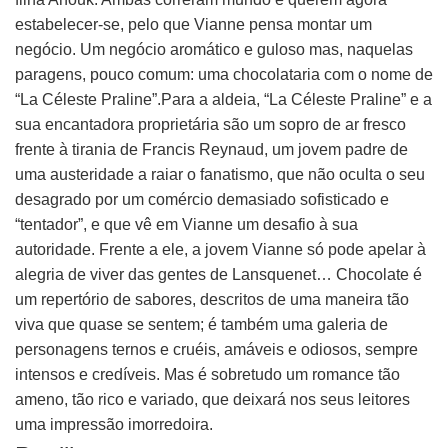
estabelecer-se, pelo que Vianne pensa montar um
negócio. Um negócio aromático e guloso mas, naquelas
paragens, pouco comum: uma chocolataria com o nome de
“La Céleste Praline”.Para a aldeia, “La Céleste Praline” e a
sua encantadora proprietária são um sopro de ar fresco
frente à tirania de Francis Reynaud, um jovem padre de
uma austeridade a raiar o fanatismo, que não oculta o seu
desagrado por um comércio demasiado sofisticado e
“tentador”, e que vê em Vianne um desafio à sua
autoridade. Frente a ele, a jovem Vianne só pode apelar à
alegria de viver das gentes de Lansquenet… Chocolate é
um repertório de sabores, descritos de uma maneira tão
viva que quase se sentem; é também uma galeria de
personagens ternos e cruéis, amáveis e odiosos, sempre
intensos e credíveis. Mas é sobretudo um romance tão
ameno, tão rico e variado, que deixará nos seus leitores
uma impressão imorredoira.