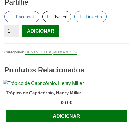
Partilhe
Facebook
Twitter
LinkedIn
Quantidade
ADICIONAR
de
Chocolate
Joanne
Categorias:
BESTSELLER
,
ROMANCES
Harris
Produtos Relacionados
Trópico de Capricórnio, Henry Miller
€
6.00
ADICIONAR