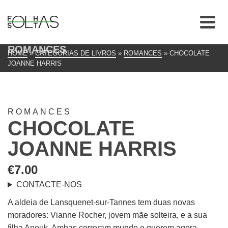
ROMANCES
HOME
»
CATEGORIAS DE LIVROS
»
ROMANCES
»
CHOCOLATE
JOANNE HARRIS
ROMANCES
CHOCOLATE
JOANNE HARRIS
€
7.00
CONTACTE-NOS
A aldeia de Lansquenet-sur-Tannes tem duas novas
moradores: Vianne Rocher, jovem mãe solteira, e a sua
filha Anouk. Ambas correram mundo e querem agora