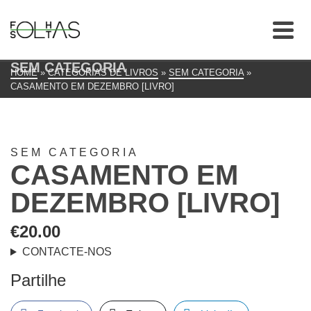
SEM CATEGORIA
HOME
»
CATEGORIAS DE LIVROS
»
SEM CATEGORIA
»
CASAMENTO EM DEZEMBRO [LIVRO]
SEM CATEGORIA
CASAMENTO EM
DEZEMBRO [LIVRO]
€
20.00
CONTACTE-NOS
Partilhe