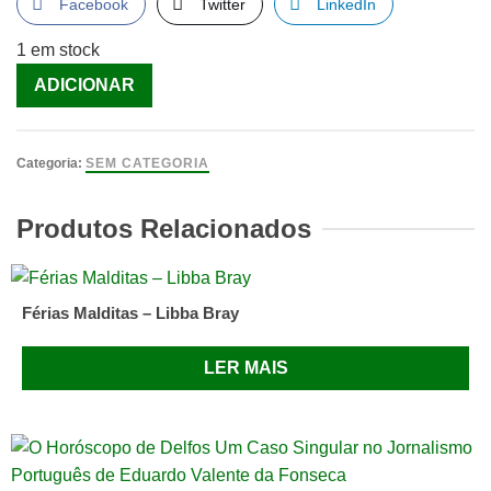
Facebook
Twitter
LinkedIn
1 em stock
Quantidade
ADICIONAR
de
Casamento
em
Categoria:
SEM CATEGORIA
Dezembro
[Livro]
Produtos Relacionados
Férias Malditas – Libba Bray
LER MAIS