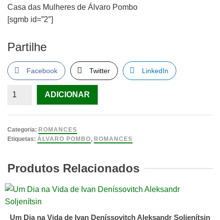
Casa das Mulheres de Álvaro Pombo
[sgmb id=”2″]
Partilhe
Facebook
Twitter
LinkedIn
Quantidade
ADICIONAR
de
Casa
das
Categoria:
ROMANCES
Mulheres
Etiquetas:
ÁLVARO POMBO
,
ROMANCES
de
Álvaro
Produtos Relacionados
Pombo
Um Dia na Vida de Ivan Deníssovitch Aleksandr Soljenítsin