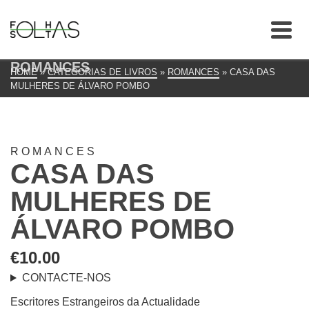
ROMANCES
HOME
»
CATEGORIAS DE LIVROS
»
ROMANCES
»
CASA DAS
MULHERES DE ÁLVARO POMBO
ROMANCES
CASA DAS
MULHERES DE
ÁLVARO POMBO
€
10.00
CONTACTE-NOS
Escritores Estrangeiros da Actualidade