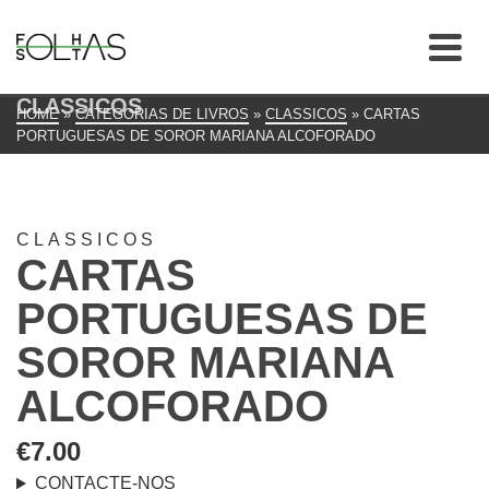
CLASSICOS
HOME
»
CATEGORIAS DE LIVROS
»
CLASSICOS
»
CARTAS
PORTUGUESAS DE SOROR MARIANA ALCOFORADO
CLASSICOS
CARTAS
PORTUGUESAS DE
SOROR MARIANA
ALCOFORADO
€
7.00
CONTACTE-NOS