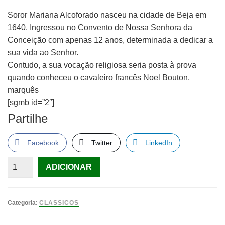
Soror Mariana Alcoforado nasceu na cidade de Beja em
1640. Ingressou no Convento de Nossa Senhora da
Conceição com apenas 12 anos, determinada a dedicar a
sua vida ao Senhor.
Contudo, a sua vocação religiosa seria posta à prova
quando conheceu o cavaleiro francês Noel Bouton,
marquês
[sgmb id=”2″]
Partilhe
Facebook
Twitter
LinkedIn
Quantidade
ADICIONAR
de
Cartas
Portuguesas
Categoria:
CLASSICOS
de