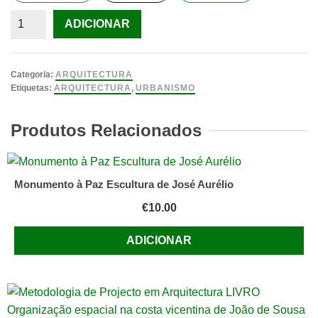
Quantidade
ADICIONAR
de
Breve
História
Categoria:
ARQUITECTURA
do
Etiquetas:
ARQUITECTURA
,
URBANISMO
Urbanismo
LIVRO
Produtos Relacionados
de
Fernando
Chueca
Monumento à Paz Escultura de José Aurélio
Goitia
€
10.00
ADICIONAR