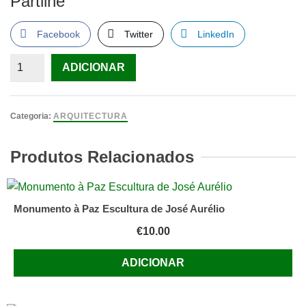
Partilhe
Facebook
Twitter
LinkedIn
Quantidade
ADICIONAR
de
A
Cidade
Categoria:
ARQUITECTURA
Ideal,
Evolução
Produtos Relacionados
Arquitectónica
na
Europa,
Monumento à Paz Escultura de José Aurélio
Helen
€
10.00
Rosenau
ADICIONAR