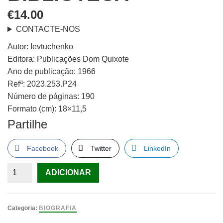
€
14.00
CONTACTE-NOS
Autor: Ievtuchenko
Editora: Publicações Dom Quixote
Ano de publicação: 1966
Refª: 2023.253.P24
Número de páginas: 190
Formato (cm): 18×11,5
Partilhe
Facebook
Twitter
LinkedIn
Quantidade
ADICIONAR
de
Autobiografia
Prematura,
Categoria:
BIOGRAFIA
colecção